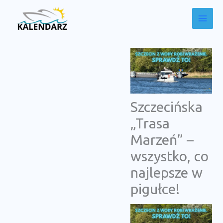
Przejdź
do
treści
Szczecińska
„Trasa
Marzeń” –
wszystko, co
najlepsze w
pigułce!