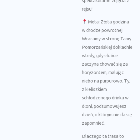
spektakularne zdjęcia z
rejsu!
Meta: Złota godzina
w drodze powrotnej
Wracamy w stronę Tamy
Pomorzańskiej dokładnie
wtedy, gdy słońce
zaczyna chować się za
horyzontem, malując
niebo na purpurowo. Ty,
z kieliszkiem
schłodzonego drinka w
dłoni, podsumowujesz
dzień, o którym nie da się
zapomnieć.
Dlaczego ta trasa to