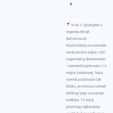
e
Krok 3: Spotkanie z
legendą (Wrak
Betonowca)
Wychodzimy na szerokie
wody jeziora Dąbie. Cel?
Legendarny Betonowiec
– niemiecki tankowiec z II
wojny światowej. Nasz
sternik podchodzi tak
blisko, że możesz niemal
dotknąć jego surowego
kadłuba. To tutaj
powstają najbardziej