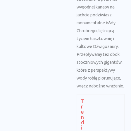
wygodnej kanapy na
jachcie podziwiasz
monumentalne Wały
Chrobrego, tętniącą
życiem Łasztownię i
kultowe Dźwigozaury.
Przepływamy też obok
stoczniowych gigantów,
które z perspektywy
wody robią piorunujące,
wręcz nabożne wrażenie.
T
r
e
n
d
i