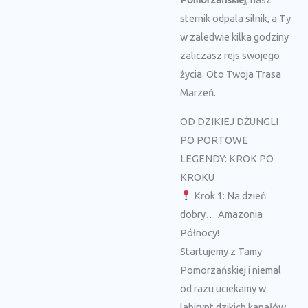
sternik odpala silnik, a Ty
w zaledwie kilka godziny
zaliczasz rejs swojego
życia. Oto Twoja Trasa
Marzeń.
OD DZIKIEJ DŻUNGLI
PO PORTOWE
LEGENDY: KROK PO
KROKU
Krok 1: Na dzień
dobry… Amazonia
Północy!
Startujemy z Tamy
Pomorzańskiej i niemal
od razu uciekamy w
labirynt dzikich kanałów