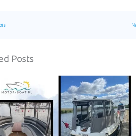
pis
N
ed Posts