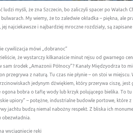
 ludzi myśli, że zna Szczecin, bo zaliczyli spacer po Wałach 
 bulwarach. My wiemy, że to zaledwie okładka – piękna, ale 
 jej najciekawsze i najbardziej mroczne rozdziały, są zapisane
ie cywilizacja mówi „dobranoc”
ieliście, że wystarczy kilkanaście minut rejsu od gwarnego ce
w sam środek „Amazonii Północy”? Kanały Międzyodrza to mie
on przegrywa z naturą. Tu czas nie płynie – on stoi w miejscu.
rzcinowiskach jedynym dźwiękiem, który przerywa ciszę, jest 
 ogona bobra o taflę wody lub krzyk polującego bielika. To tu 
skie upiory” – potężne, industrialne budowle portowe, które z
ywy jachtu budzą niemal nabożny respekt. Z bliska ich monum
u obezwładnia.
a wyciągnięcie ręki