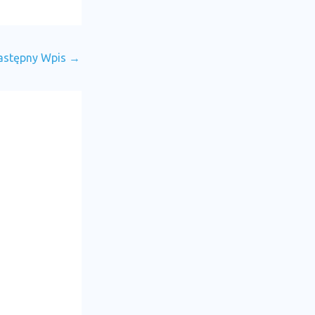
astępny Wpis
→