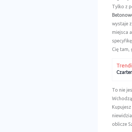
Tylko z p
Betonow
wystaje z
miejsca a
specyfikę
Cię tam,
Trend
Czarte
To nie je
Wchodząc
Kupujesz 
niewidzia
oblicze S