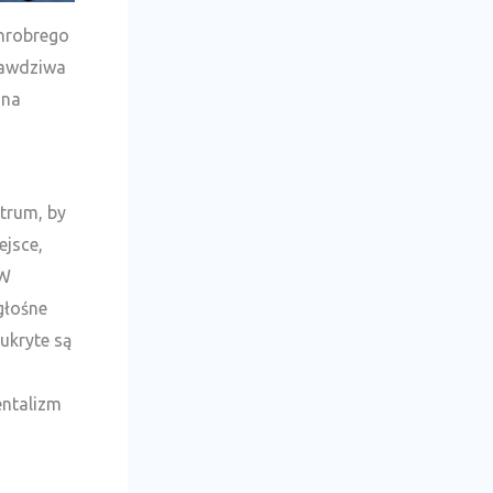
Chrobrego
prawdziwa
 na
ntrum, by
jsce,
 W
głośne
ukryte są
entalizm