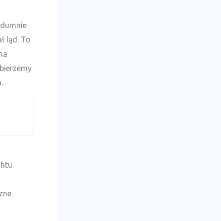
j dumnie
ł ląd. To
 na
abierzemy
.
htu.
czne