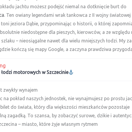
okładu jachtu możesz podejść niemal na dotknięcie burt do
ca
. Ten owiany legendami wrak tankowca z II wojny światowe
 toni jeziora Dąbie, przypominając o historii, o której zapomnia
bsolutnie niedostępne dla pieszych, kierowców, a ze względu
 szlaku – nieosiągalne nawet dla wielu mniejszych łodzi. My z
 gdzie kończą się mapy Google, a zaczyna prawdziwa przygoda
ing
r łodzi motorowych w Szczecinie
st zwykły wynajem
 na pokład naszych jednostek, nie wynajmujesz po prostu jac
bilet do świata, który dla większości mieszkańców pozostaje
lną zagadką. To szansa, by zobaczyć surowe, dzikie i autenty
zczecina – miasto, które żyje własnym rytmem