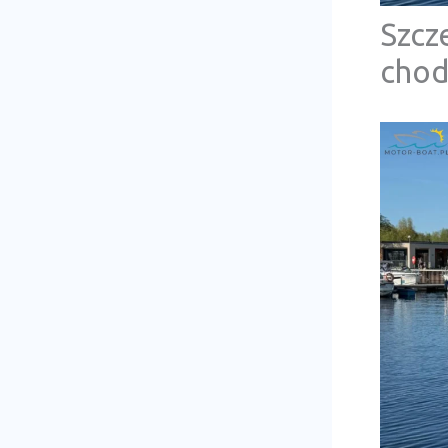
Szcz
chod