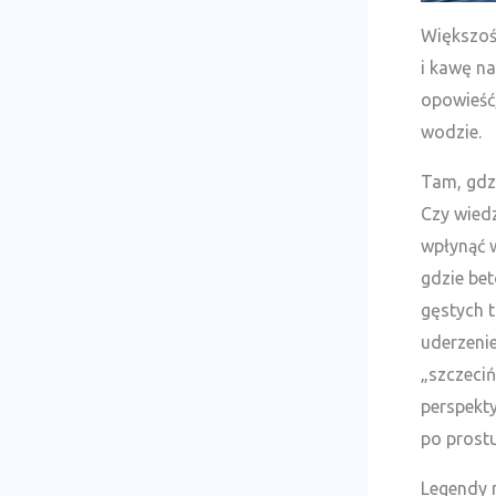
Większość
i kawę na
opowieść,
wodzie.
Tam, gdz
Czy wiedz
wpłynąć 
gdzie bet
gęstych t
uderzenie
„szczeciń
perspekt
po prost
Legendy n