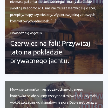
nie masz patentu motorowodnego – mamy dla Ciebie
świetną wiadomość. U nas nie musisz martwić się o ster,
przepisy, mapy czy mielizny. Wybierasz jedną z naszych
komfortowych jednostek, […]
Czerwiec
Dowiedz się więcej »
na
Czerwiec na fali! Przywitaj
fali!
lato na pokładzie
Przywitaj
lato
prywatnego jachtu.
na
pokładzie
prywatnego
jachtu.
Mówi się, że maj to miesiąc zakochanych, a jego
końcówka to absolutny szczyt nastrojowości. Przyroda
wokół szczecińskich kanałów i jeziora Dąbie jest teraz w