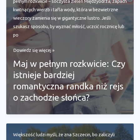
pełnym rozkwicie – soczysta zieleń Międzyodrza, zapach
kwitnących wierzb i tafla wody, która w bezwietrzne
wieczory zamienia się w gigantyczne lustro. Jeśli
szukasz sposobu, by wyznać miłość, uczcić rocznicę lub
po
Maj
Dowiedz się więcej »
w
Maj w pełnym rozkwicie: Czy
pełnym
istnieje bardziej
rozkwicie:
Czy
romantyczna randka niż rejs
istnieje
o zachodzie słońca?
bardziej
romantyczna
randka
niż
rejs
Większość ludzi myśli, że zna Szczecin, bo zaliczyli