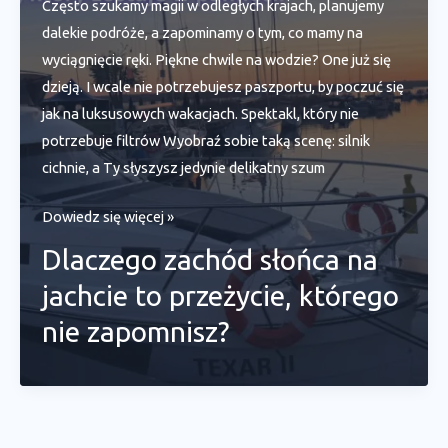
Często szukamy magii w odległych krajach, planujemy
ukryte.
dalekie podróże, a zapominamy o tym, co mamy na
wyciągnięcie ręki. Piękne chwile na wodzie? One już się
dzieją. I wcale nie potrzebujesz paszportu, by poczuć się
jak na luksusowych wakacjach. Spektakl, który nie
potrzebuje filtrów Wyobraź sobie taką scenę: silnik
cichnie, a Ty słyszysz jedynie delikatny szum
Dlaczego
Dowiedz się więcej »
zachód
Dlaczego zachód słońca na
słońca
jachcie to przeżycie, którego
na
jachcie
nie zapomnisz?
to
przeżycie,
którego
nie