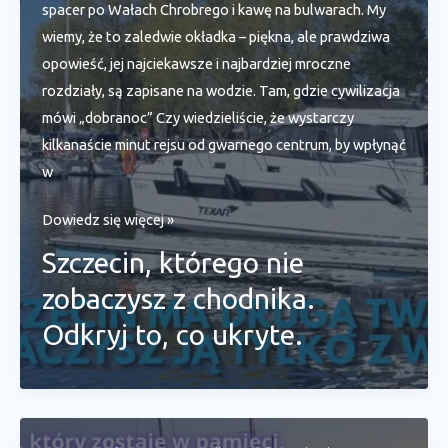
o
spacer po Wałach Chrobrego i kawę na bulwarach. My
zachodzie
wiemy, że to zaledwie okładka – piękna, ale prawdziwa
słońca?
opowieść, jej najciekawsze i najbardziej mroczne
rozdziały, są zapisane na wodzie. Tam, gdzie cywilizacja
mówi „dobranoc” Czy wiedzieliście, że wystarczy
kilkanaście minut rejsu od gwarnego centrum, by wpłynąć
w
Szczecin,
Dowiedz się więcej »
którego
Szczecin, którego nie
nie
zobaczysz z chodnika.
zobaczysz
z
Odkryj to, co ukryte.
chodnika.
Odkryj
to,
co